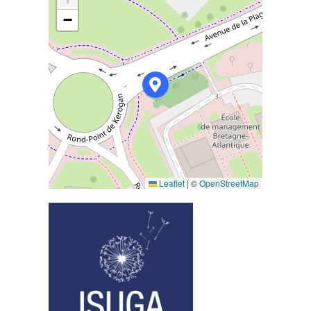
−
Leaflet
|
©
OpenStreetMap