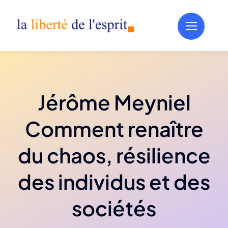
Aller
au
contenu
Jérôme Meyniel
Comment renaître
du chaos, résilience
des individus et des
sociétés